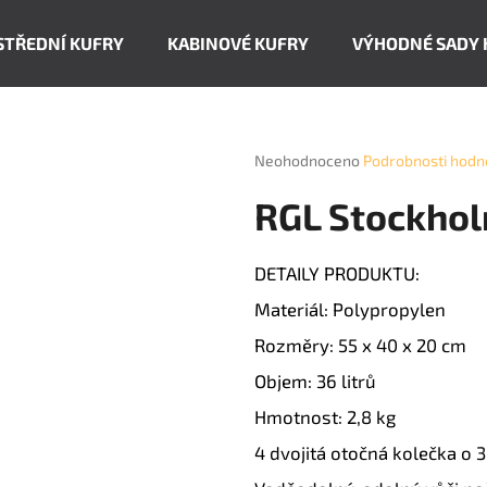
STŘEDNÍ KUFRY
KABINOVÉ KUFRY
VÝHODNÉ SADY 
Co potřebujete najít?
Průměrné
Neohodnoceno
Podrobnosti hodn
hodnocení
produktu
HLEDAT
RGL Stockholm
je
0,0
z
DETAILY PRODUKTU:
5
Doporučujeme
hvězdiček.
Materiál: Polypropylen
Rozměry: 55 x 40 x 20 cm
Objem: 36 litrů
Hmotnost: 2,8 kg
4 dvojitá otočná kolečka o 3