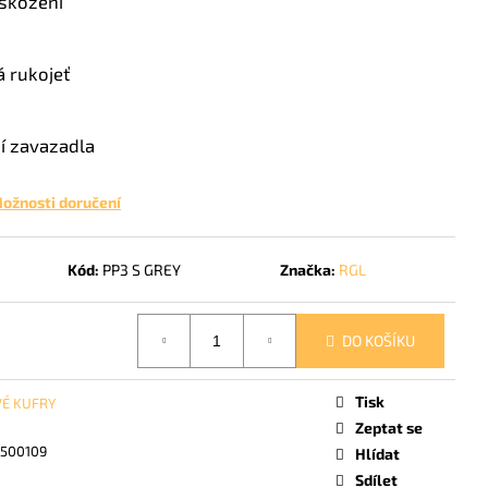
oškození
E KUFR S - RED 38 L
 rukojeť
í zavazadla
ožnosti doručení
Kód:
PP3 S GREY
Značka:
RGL
DO KOŠÍKU
Tisk
É KUFRY
Zeptat se
500109
Hlídat
Sdílet