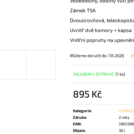
Voděodolný, odolný vůči p
RGL MIAMI KUFR L - BLUE 91 L
WINGS SEA EAGL
Zámek TSA
1 425 Kč
990 Kč
Dvouúrovňová, teleskopická
Uvnitř dvě komory + kapsa
Vnitřní popruhy na upevněn
Můžeme doručit do:
7.8.2026
M
SKLADEM V OSTRAVĚ
(1 ks)
895 Kč
Měrná
cena:
Kategorie
:
KABINOV
Záruka
:
2 roky
EAN
:
5905398
Objem
:
36 l