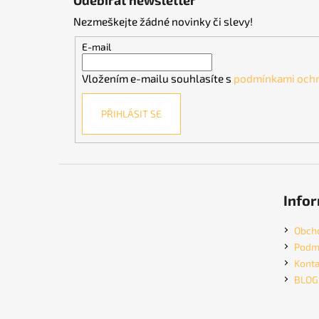
p
Nezmeškejte žádné novinky či slevy!
a
t
E-mail
í
Vložením e-mailu souhlasíte s
podmínkami ochr
PŘIHLÁSIT SE
Infor
Obch
Podmí
Konta
BLOG