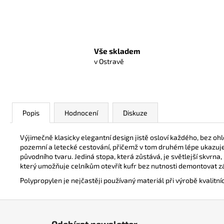
Vše skladem
v Ostravě
Popis
Hodnocení
Diskuze
Výjimečně klasicky elegantní design jistě osloví každého, bez oh
pozemní a letecké cestování, přičemž v tom druhém lépe ukazuje 
původního tvaru. Jediná stopa, která zůstává, je světlejší skvrna
který umožňuje celníkům otevřít kufr bez nutnosti demontovat zám
Polypropylen je nejčastěji používaný materiál při výrobě kvalitn
Z
á
Odebírat newsletter