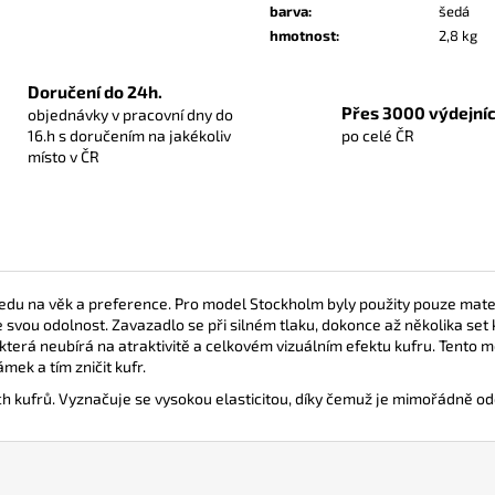
barva
:
šedá
hmotnost
:
2,8 kg
Doručení do 24h.
Přes 3000 výdejníc
objednávky v pracovní dny do
16.h s doručením na jakékoliv
po celé ČR
místo v ČR
ledu na věk a preference. Pro model Stockholm byly použity pouze mater
svou odolnost. Zavazadlo se při silném tlaku, dokonce až několika set 
, která neubírá na atraktivitě a celkovém vizuálním efektu kufru. Tento
ek a tím zničit kufr.
ích kufrů. Vyznačuje se vysokou elasticitou, díky čemuž je mimořádně o