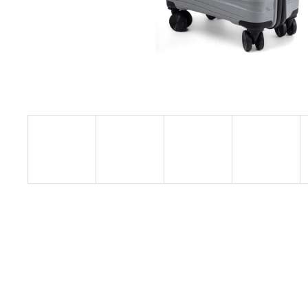
WINGS AFRICAN EAGLE KUFR M - BLACK
63 L
1 350 Kč