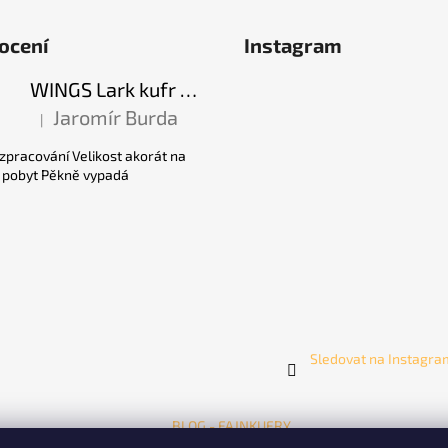
ocení
Instagram
WINGS Lark kufr S - Black 38 l
Jaromír Burda
|
Hodnocení produktu je 5 z 5 hvězdiček.
 zpracování Velikost akorát na
í pobyt Pěkně vypadá
Sledovat na Instagr
BLOG - FAJNKUFRY