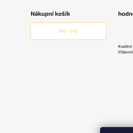
Nákupní košík
hodn
0
KS /
0 KČ
Kvalitní
třídenn