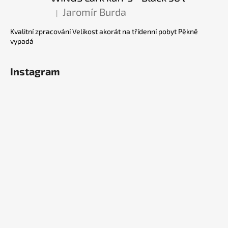
Jaromír Burda
|
Hodnocení produktu je 5 z 5 hvězdiček.
Kvalitní zpracování Velikost akorát na třídenní pobyt Pěkně
vypadá
Instagram