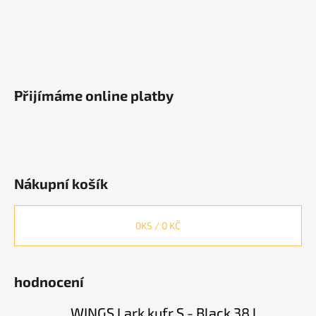
Přijímáme online platby
Nákupní košík
0
KS /
0 KČ
hodnocení
WINGS Lark kufr S - Black 38 l