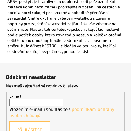
ABS+, poskytuje trvanlivost a odolnost proti poškození. Kufr
má také kombinační zámek pro zajištění obsahu na cestách a
boční a horní rukojeť pro snadné a pohodlné přenášení
zavazadel. Vnitřek kufru je vybaven výstelkou s logem a
popruhy pro zajištění zavazadel zajišťují, že vše zůstane na
svém místě. Nastavitelnou teleskopickou rukojeť lze nastavit
podle potřeb osoby, která zavazadlo nese, a 4 kolečka otočná
o 360 stupňů umožňují hladké vedení kufru v libovolném
směru. Kufr Wings KESTREL je ideální volbou pro ty, kteří při
cestování oceňují bezpečnost, pohodlí a styl.
Z
á
Odebírat newsletter
p
Nezmeškejte žádné novinky či slevy!
a
t
E-mail
í
Vložením e-mailu souhlasíte s
podmínkami ochrany
osobních údajů
PŘIHLÁSIT SE