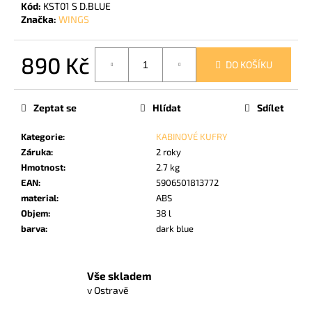
č
Kód:
KST01 S D.BLUE
u
Značka:
WINGS
j
e
890 Kč
m
DO KOŠÍKU
e
Měrná
cena:
Zeptat se
Hlídat
Sdílet
WINGS
PEACOCK
Kategorie
:
KABINOVÉ KUFRY
KUFR
Záruka
:
2 roky
S
Hmotnost
:
2.7 kg
-
YELLOW
EAN
:
5906501813772
38
material
:
ABS
L
Objem
:
38 l
890
barva
:
dark blue
Kč
Vše skladem
v Ostravě