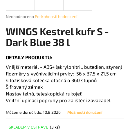
a
j
Průměrné
Neohodnoceno
Podrobnosti hodnocení
í
hodnocení
produktu
WINGS Kestrel kufr S -
t
je
?
0,0
Dark Blue 38 l
z
5
hvězdiček.
DETAILY PRODUKTU:
Vnější materiál - ABS+ (akrylonitril, butadien, styren)
HLEDAT
Rozměry s vyčnívajícími prvky:
56 x 37,5 x 21,5
cm
4 ložisková kolečka otočná o 360 stupňů
Šifrovaný zámek
D
Nastavitelná, teleskopická rukojeť
o
Vnitřní upínací popruhy pro zajištění zavazadel
p
o
Můžeme doručit do:
10.8.2026
Možnosti doručení
r
u
SKLADEM V OSTRAVĚ
(3 ks)