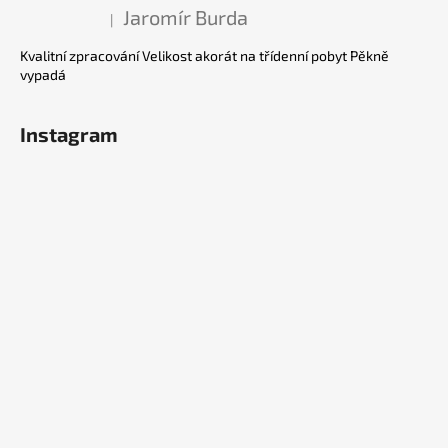
Jaromír Burda
|
Hodnocení produktu je 5 z 5 hvězdiček.
Kvalitní zpracování Velikost akorát na třídenní pobyt Pěkně
vypadá
Instagram