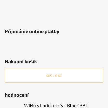
Přijímáme online platby
Nákupní košík
0
KS /
0 KČ
hodnocení
WINGS Lark kufr S - Black 38 l