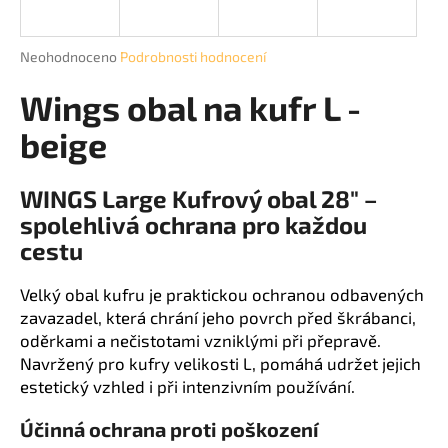
a
j
Průměrné
Neohodnoceno
Podrobnosti hodnocení
í
hodnocení
produktu
Wings obal na kufr L -
t
je
?
0,0
beige
z
5
hvězdiček.
WINGS Large Kufrový obal 28" –
spolehlivá ochrana pro každou
HLEDAT
cestu
Velký obal kufru je praktickou ochranou odbavených
zavazadel, která chrání jeho povrch před škrábanci,
D
oděrkami a nečistotami vzniklými při přepravě.
o
p
Navržený pro kufry velikosti L, pomáhá udržet jejich
o
estetický vzhled i při intenzivním používání.
r
Účinná ochrana proti poškození
u