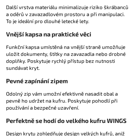
č
Další vrstva materiálu minimalizuje riziko škrábanců
u
a oděrů v zavazadlovém prostoru a při manipulaci.
j
e
To je ideální pro dlouhé letecké lety.
m
Vnější kapsa na praktické věci
e
Funkční kapsa umístěná na vnější straně umožňuje
WINGS
uložit dokumenty, štítky na zavazadla nebo drobné
PEACOCK
doplňky. Poskytuje rychlý přístup bez nutnosti
KUFR
sundávat kryt.
S
-
YELLOW
Pevné zapínání zipem
38
L
Odolný zip vám umožní efektivně nasadit obal a
890
pevně ho udržet na kufru. Poskytuje pohodlí při
Kč
používání a bezpečné uzavření.
Perfektně se hodí do velkého kufru WINGS
Design krytu zohledňuje design velkých kufrů, aniž