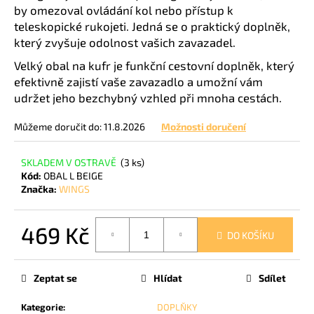
by omezoval ovládání kol nebo přístup k
teleskopické rukojeti. Jedná se o praktický doplněk,
který zvyšuje odolnost vašich zavazadel.
Velký obal na kufr je funkční cestovní doplněk, který
efektivně zajistí vaše zavazadlo a umožní vám
udržet jeho bezchybný vzhled při mnoha cestách.
Můžeme doručit do:
11.8.2026
Možnosti doručení
SKLADEM V OSTRAVĚ
(3 ks)
Kód:
OBAL L BEIGE
Značka:
WINGS
469 Kč
DO KOŠÍKU
Měrná
cena:
Zeptat se
Hlídat
Sdílet
Kategorie
:
DOPLŇKY