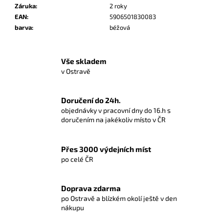
Záruka
:
2 roky
EAN
:
5906501830083
barva
:
béžová
Vše skladem
v Ostravě
Doručení do 24h.
objednávky v pracovní dny do 16.h s
doručením na jakékoliv místo v ČR
Přes 3000 výdejních míst
po celé ČR
Doprava zdarma
po Ostravě a blízkém okolí ještě v den
nákupu