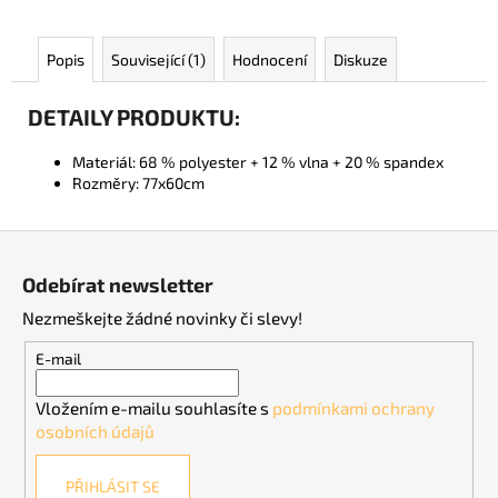
Popis
Související (1)
Hodnocení
Diskuze
DETAILY PRODUKTU:
Materiál:
68 % polyester + 12 % vlna + 20 % spandex
Rozměry:
77x60cm
Z
á
Odebírat newsletter
p
Nezmeškejte žádné novinky či slevy!
a
t
E-mail
í
Vložením e-mailu souhlasíte s
podmínkami ochrany
osobních údajů
PŘIHLÁSIT SE