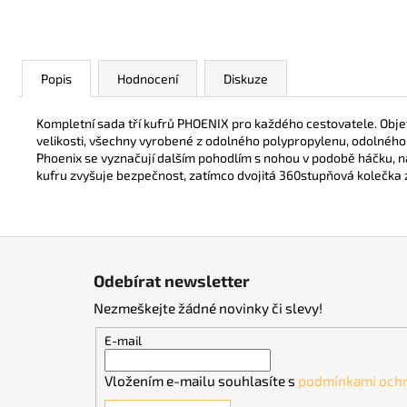
Popis
Hodnocení
Diskuze
Kompletní sada tří kufrů PHOENIX pro každého cestovatele. Objev
velikosti, všechny vyrobené z odolného polypropylenu, odolného 
Phoenix se vyznačují dalším pohodlím s nohou v podobě háčku, na
kufru zvyšuje bezpečnost, zatímco dvojitá 360stupňová kolečka za
Z
á
Odebírat newsletter
p
Nezmeškejte žádné novinky či slevy!
a
t
E-mail
í
Vložením e-mailu souhlasíte s
podmínkami ochr