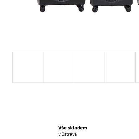
WINGS AFRICAN EAGLE KUFR M - BLACK
63 L
1 350 Kč
Vše skladem
v Ostravě