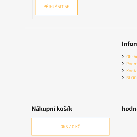
PŘIHLÁSIT SE
Infor
Obch
Podmí
Konta
BLOG
Nákupní košík
hodn
0
KS /
0 KČ