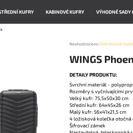
STŘEDNÍ KUFRY
KABINOVÉ KUFRY
VÝHODNÉ SADY 
ck
Co potřebujete najít?
Průměrné
Neohodnoceno
Podrobnosti hodn
hodnocení
produktu
HLEDAT
WINGS Phoeni
je
0,0
z
DETAILY PRODUKTU:
5
Doporučujeme
hvězdiček.
Svrchní materiál - polyprop
Rozměry s vyčnívajícími prv
Velký kufr: 75,5x50x30 cm
Střední kufr: 64x45x26 cm
Malý kufr: 56x41x21,5 cm
4 ložisková kolečka otočná
Šifrovací zámek
Nastavitelná, teleskopická 