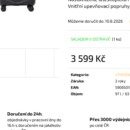
RGL MIAMI KUFR L - BLUE 91 L
WINGS SEA EAGL
Vnitřní upevňovací popruhy
1 425 Kč
990 Kč
Můžeme doručit do:
10.8.2026
SKLADEM V OSTRAVĚ
(1 ks)
3 599 Kč
Měrná
cena:
Kategorie
:
VÝHODN
Záruka
:
2 roky
EAN
:
5906501
Objem
:
97 l / 63 
Doručení do 24h.
Přes 3000 výdejníc
objednávky v pracovní dny do
16.h s doručením na jakékoliv
po celé ČR