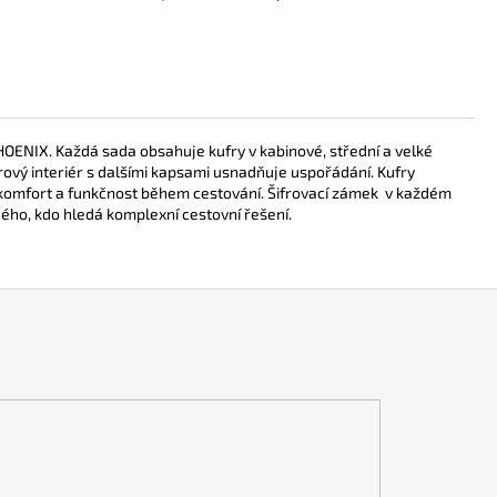
HOENIX. Každá sada obsahuje kufry v kabinové, střední a velké
ový interiér s dalšími kapsami usnadňuje uspořádání. Kufry
je komfort a funkčnost během cestování. Šifrovací zámek v každém
dého, kdo hledá komplexní cestovní řešení.