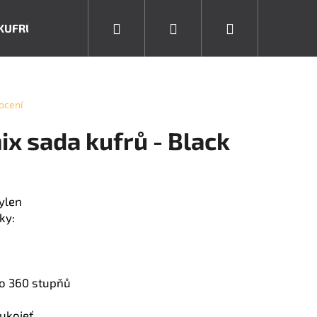
Hledat
Přihlášení
Nákupní
KUFRŮ
DĚTSKÉ KUFRY
KUFRY S TSA ZÁMKEM
košík
ocení
x sada kufrů - Black
ylen
ky:
Následující
 o 360 stupňů
rukojeť