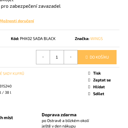
E KUFR S - RED 38 L
 pro zabezpečení zavazadel
Možnosti doručení
Kód:
PHX02 SADA BLACK
Značka:
WINGS
DO KOŠÍKU
Tisk
É SADY KUFRŮ
Zeptat se
815240
Hlídat
l / 38 l
Sdílet
Doprava zdarma
h míst
po Ostravě a blízkém okolí
ještě v den nákupu