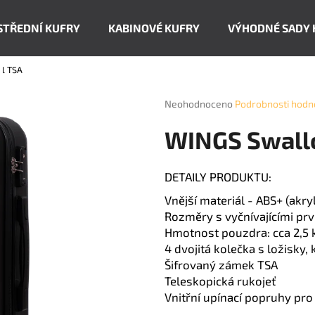
STŘEDNÍ KUFRY
KABINOVÉ KUFRY
VÝHODNÉ SADY 
 l TSA
Co potřebujete najít?
Průměrné
Neohodnoceno
Podrobnosti hodn
hodnocení
produktu
HLEDAT
WINGS Swallow
je
0,0
z
DETAILY PRODUKTU:
5
Doporučujeme
hvězdiček.
Vnější materiál - ABS+ (akry
Rozměry s vyčnívajícími pr
Hmotnost pouzdra: cca 2,5 
4 dvojitá kolečka s ložisky,
Šifrovaný zámek TSA
Teleskopická rukojeť
Vnitřní upínací popruhy pro