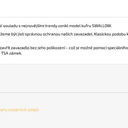
í. V souladu s nejnovějšími trendy vznikl model kufru SWALLOW.
ůžeme být jisti správnou ochranou našich zavazadel. Klasickou podobu k
avřít zavazadlo bez jeho poškození – což je možné pomocí speciálního klí
n TSA zámek.
any osobních údajů