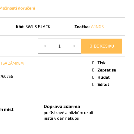
E KUFR S - RED 38 L
Možnosti doručení
Kód:
SWL S BLACK
Značka:
WINGS
DO KOŠÍKU
Tisk
 TSA ZÁMKEM
Zeptat se
760756
Hlídat
Sdílet
Doprava zdarma
h míst
po Ostravě a blízkém okolí
ještě v den nákupu