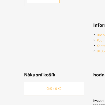
Infor
Obch
Podmí
Konta
BLOG
Nákupní košík
hodn
0
KS /
0 KČ
Kvalitní
třídenn