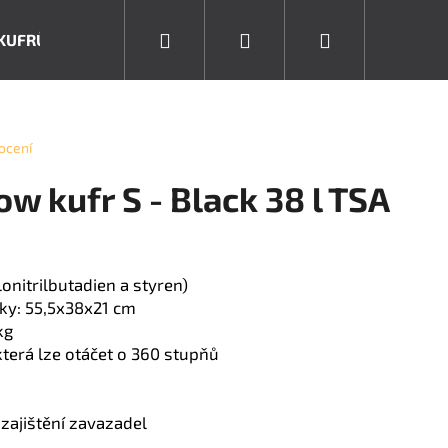
Hledat
Přihlášení
Nákupní
KUFRŮ
DĚTSKÉ KUFRY
KUFRY S TSA ZÁMKEM
košík
ocení
 kufr S - Black 38 l TSA
lonitrilbutadien a styren)
vky:
55,5x38x21
cm
kg
 která lze otáčet o 360 stupňů
Následující
 zajištění zavazadel