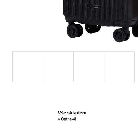
WINGS AFRICAN EAGLE KUFR M - BLACK
63 L
1 350 Kč
Vše skladem
v Ostravě