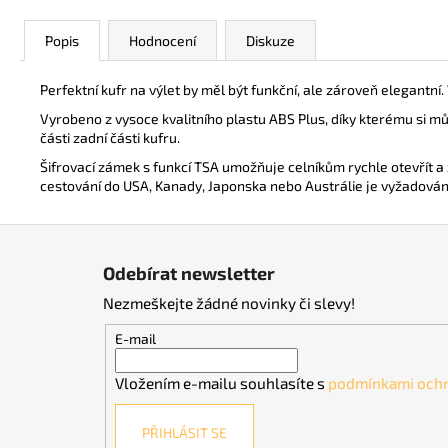
Popis
Hodnocení
Diskuze
Perfektní kufr na výlet by měl být funkční, ale zároveň elegantn
Vyrobeno z vysoce kvalitního plastu ABS Plus, díky kterému si m
části zadní části kufru.
Šifrovací zámek s funkcí TSA umožňuje celníkům rychle otevřít a z
cestování do USA, Kanady, Japonska nebo Austrálie je vyžadová
Z
á
Odebírat newsletter
p
Nezmeškejte žádné novinky či slevy!
a
t
E-mail
í
Vložením e-mailu souhlasíte s
podmínkami ochr
PŘIHLÁSIT SE