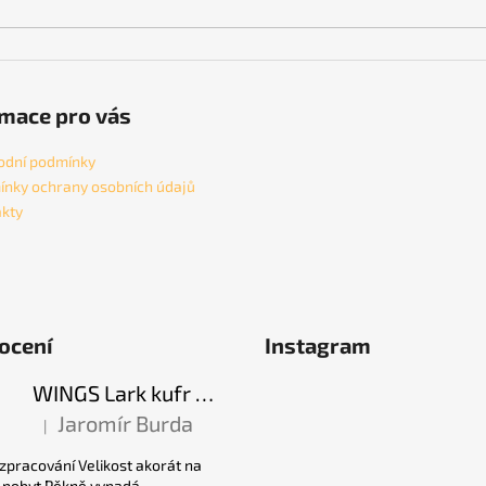
mace pro vás
odní podmínky
nky ochrany osobních údajů
kty
ocení
Instagram
WINGS Lark kufr S - Black 38 l
Jaromír Burda
|
Hodnocení produktu je 5 z 5 hvězdiček.
 zpracování Velikost akorát na
í pobyt Pěkně vypadá