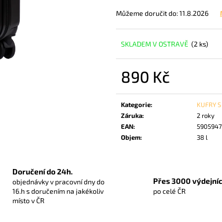
RGL MIAMI KUFR L - BLUE 91 L
WINGS SEA EAGL
Můžeme doručit do:
11.8.2026
1 425 Kč
990 Kč
SKLADEM V OSTRAVĚ
(2 ks)
890 Kč
Měrná
cena:
Kategorie
:
KUFRY S
Záruka
:
2 roky
EAN
:
5905947
Objem
:
38 l
Doručení do 24h.
Přes 3000 výdejníc
objednávky v pracovní dny do
16.h s doručením na jakékoliv
po celé ČR
místo v ČR