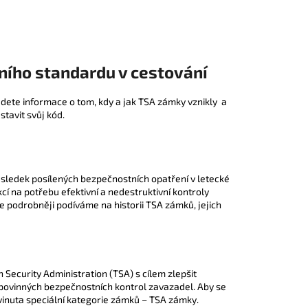
E KUFR S - RED 38 L
ního standardu v cestování
dete informace o tom, kdy a jak TSA zámky vznikly a
tavit svůj kód.
ůsledek posílených bezpečnostních opatření v letecké
cí na potřebu efektivní a nedestruktivní kontroly
e podrobněji podíváme na historii TSA zámků, jejich
 Security Administration (TSA) s cílem zlepšit
 povinných bezpečnostních kontrol zavazadel. Aby se
vinuta speciální kategorie zámků – TSA zámky.