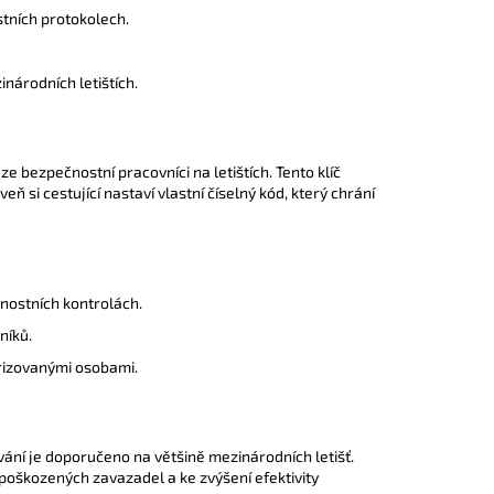
tních protokolech.
národních letištích.
e bezpečnostní pracovníci na letištích. Tento klíč
 si cestující nastaví vlastní číselný kód, který chrání
nostních kontrolách.
níků.
orizovanými osobami.
vání je doporučeno na většině mezinárodních letišť.
 poškozených zavazadel a ke zvýšení efektivity