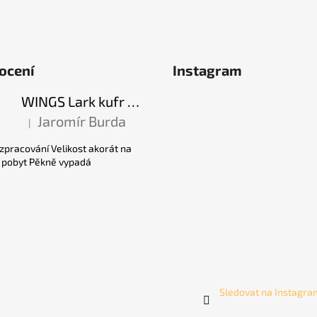
ocení
Instagram
WINGS Lark kufr S - Black 38 l
Jaromír Burda
|
Hodnocení produktu je 5 z 5 hvězdiček.
 zpracování Velikost akorát na
í pobyt Pěkně vypadá
Sledovat na Instagr