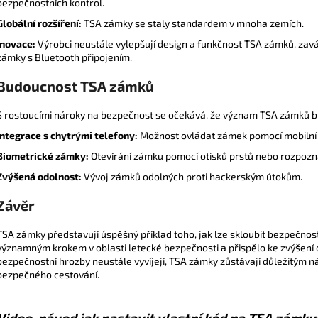
bezpečnostních kontrol.
Globální rozšíření:
TSA zámky se staly standardem v mnoha zemích.
Inovace:
Výrobci neustále vylepšují design a funkčnost TSA zámků, zavád
zámky s Bluetooth připojením.
Budoucnost TSA zámků
S rostoucími nároky na bezpečnost se očekává, že význam TSA zámků bu
Integrace s chytrými telefony:
Možnost ovládat zámek pomocí mobilní 
Biometrické zámky:
Otevírání zámku pomocí otisků prstů nebo rozpozná
Zvýšená odolnost:
Vývoj zámků odolných proti hackerským útokům.
Závěr
TSA zámky představují úspěšný příklad toho, jak lze skloubit bezpečnost 
významným krokem v oblasti letecké bezpečnosti a přispělo ke zvýšení d
bezpečnostní hrozby neustále vyvíjejí, TSA zámky zůstávají důležitým n
bezpečného cestování.
Video-návod jak nastavit vlastní kód na TSA zámku