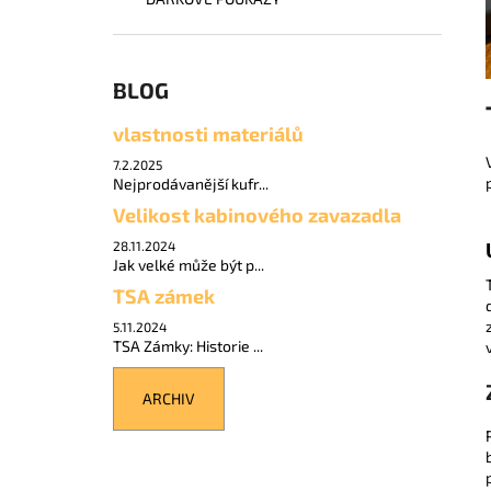
WINGS AFRICAN EAGLE KUFR M - BLACK
l
63 L
1 350 Kč
BLOG
vlastnosti materiálů
7.2.2025
Nejprodávanější kufr...
Velikost kabinového zavazadla
28.11.2024
Jak velké může být p...
TSA zámek
5.11.2024
TSA Zámky: Historie ...
ARCHIV