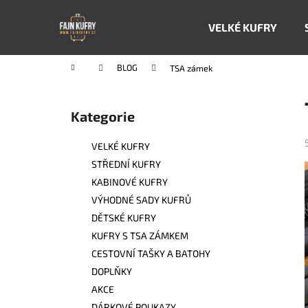
K
Přejít
na
o
VELKÉ KUFRY
obsah
Zpět
Zpět
š
do
do
í
Domů
BLOG
TSA zámek
k
obchodu
obchodu
P
o
Kategorie
Přeskočit
s
kategorie
t
VELKÉ KUFRY
r
STŘEDNÍ KUFRY
a
KABINOVÉ KUFRY
n
VÝHODNÉ SADY KUFRŮ
n
DĚTSKÉ KUFRY
í
KUFRY S TSA ZÁMKEM
p
CESTOVNÍ TAŠKY A BATOHY
a
DOPLŇKY
n
AKCE
e
DÁRKOVÉ POUKAZY