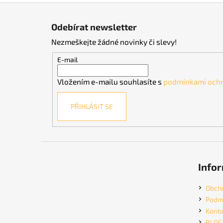
Z
á
Odebírat newsletter
p
Nezmeškejte žádné novinky či slevy!
a
t
E-mail
í
Vložením e-mailu souhlasíte s
podmínkami ochr
PŘIHLÁSIT SE
Infor
Obch
Podmí
Konta
BLOG