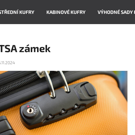
STŘEDNÍ KUFRY
KABINOVÉ KUFRY
VÝHODNÉ SADY 
Co potřebujete najít?
TSA zámek
HLEDAT
5.11.2024
Doporučujeme