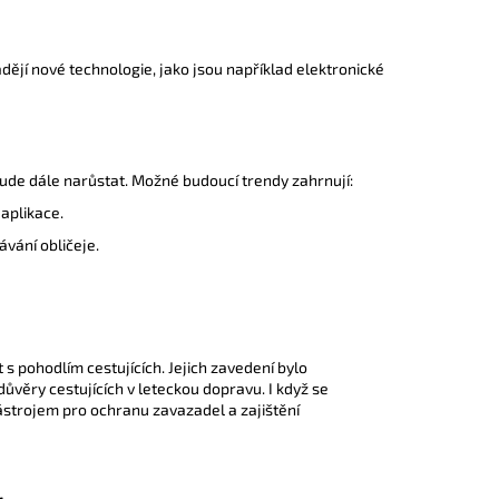
ějí nové technologie, jako jsou například elektronické
de dále narůstat. Možné budoucí trendy zahrnují:
aplikace.
vání obličeje.
s pohodlím cestujících. Jejich zavedení bylo
ůvěry cestujících v leteckou dopravu. I když se
ástrojem pro ochranu zavazadel a zajištění
: