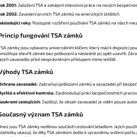
rok 2001:
Založení TSA a zahájení intenzivní práce na nových bezpečnos
rok 2002:
Zavedení prvních TSA zámků na amerických letištích.
následující roky:
Postupné rozšíření používání TSA zámků na všech mezi
Princip fungování TSA zámků
TSA zámky jsou vybaveny univerzálním klíčem, který mají k dispozici pouz
umožňuje otevřít zámek bez poškození a následně jej opět uzavřít. Zároveň
jejich zavazadlo před neoprávněným přístupem mimo letiště.
Výhody TSA zámků
Ochrana zavazadel:
Zabraňují poškození zámků a zavazadel při bezpeč
Rychlá a efektivní kontrola:
Zjednodušují práci bezpečnostních pracov
Soukromí cestujících:
Zajišťují, že obsah zavazadel je viděn pouze aut
Současný význam TSA zámků
Dnes jsou TSA zámky nedílnou součástí cestování letadlem. Jejich použí
Statistiky ukazují, že díky TSA zámkům došlo k výraznému snížení počtu