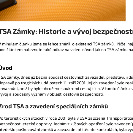
RGL MIAMI KUFR L - BLUE 91 L
WINGS SEA EAGL
1 425 Kč
990 Kč
TSA Zámky: Historie a vývoj bezpečnost
V minulém článku jsme se lehce zmínili o existenci TSA zámků. Níže naj
pod článkem naleznete také odkaz na video-návod jak na TSA zámku nas
Úvod
TSA zámky, dnes již běžná součást cestovních zavazadel, představují d
dopravě po tragických událostech 11. září 2001. Jejich zavedení bylo reak
zavazadel, aniž by bylo ohroženo soukromí cestujících. V tomto článku s
vývoj a současný význam v oblasti cestovní bezpečnosti.
Zrod TSA a zavedení speciálních zámků
Po teroristických útocích v roce 2001 byla v USA založena Transportation
bezpečnost letecké dopravy. Jedním z klíčových opatření bylo zavedení
předešlo poškozování zámků a zavazadel při těchto kontrolách, byla vy