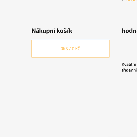
Nákupní košík
hodn
0
KS /
0 KČ
Kvalitní
třídenn