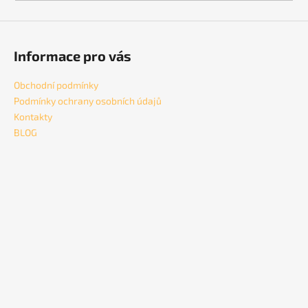
a
j
í
Informace pro vás
t
?
Obchodní podmínky
Podmínky ochrany osobních údajů
Kontakty
BLOG
HLEDAT
D
o
p
o
r
u