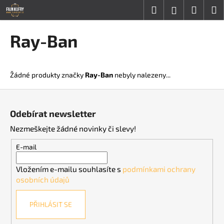
K
Přejít
Hledat
Nákup
M
Přihlášení
na
o
obsah
Zpět
Zpět
košík
š
Ray-Ban
í
C
k
o
Žádné produkty značky
Ray-Ban
nebyly nalezeny...
p
o
Z
t
á
Odebírat newsletter
ř
p
Nezmeškejte žádné novinky či slevy!
e
a
b
t
E-mail
u
í
Vložením e-mailu souhlasíte s
podmínkami ochrany
j
osobních údajů
e
t
PŘIHLÁSIT SE
e
n