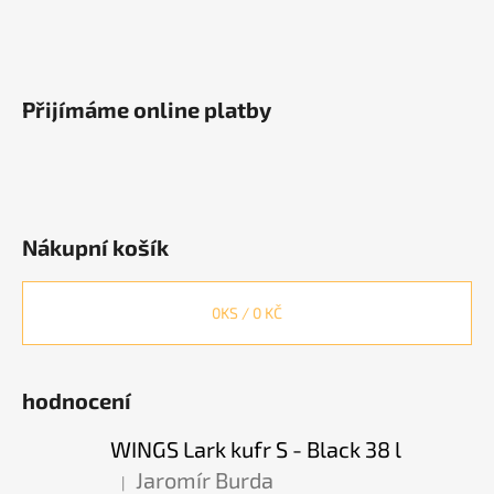
č
u
j
e
m
Přijímáme online platby
e
WINGS
OBAL
NA
Nákupní košík
KUFR
L
-
BLACK
0
KS /
0 KČ
469
Kč
hodnocení
WINGS Lark kufr S - Black 38 l
Jaromír Burda
|
Hodnocení produktu je 5 z 5 hvězdiček.